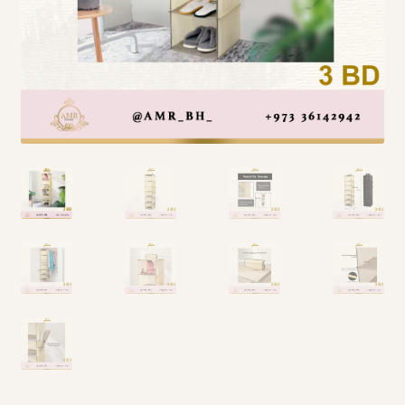
Arabic Language اللغة العربية
National Day العيد الوطني
STATIONARY القرطاسية
Disney ديزني
Birthdays أعياد الميلاد
Organizers قسم التنظيم
Giveaways التوزيعات
Hair Accessories اكسسوارات الشعر
SWIMMING POOLS برك السباحة