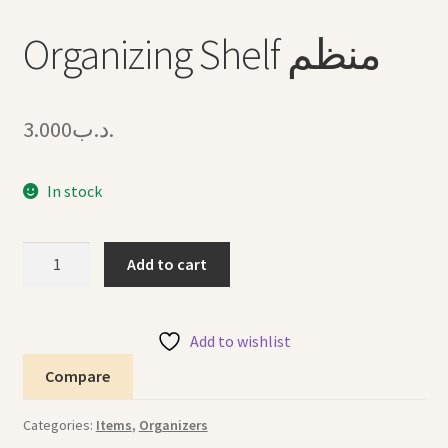
Organizing Shelf منظم
3.000
.د.ب
In stock
Organizing
Add to cart
Shelf
منظم
quantity
Add to wishlist
Compare
Categories:
Items
,
Organizers