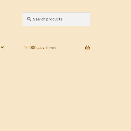
Search
Search
for:
0.000
.د.ب
0 items