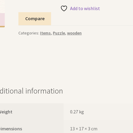
Add to wishlist
Compare
Categories:
Items
,
Puzzle
,
wooden
ditional information
Weight
0.27 kg
Dimensions
13 × 17 × 3 cm