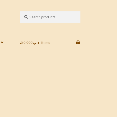
Search
Search
for:
0.000
.د.ب
0 items