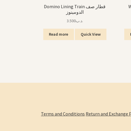
W
Domino Lining Train قطار صف
الدومينوز
3.500
.د.ب
Read more
Quick View
Terms and Conditions
Return and Exchange P