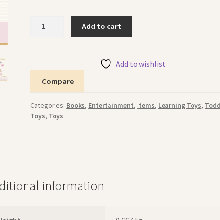
Montessori
Add to cart
Bag
Pink
حقيبة
Add to wishlist
مونتيسوري
Compare
وردية
quantity
Categories:
Books
,
Entertainment
,
Items
,
Learning Toys
,
Todd
Toys
,
Toys
ditional information
Weight
0.667 kg