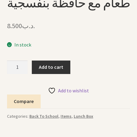
طعام مع حافظة بنفسجية
8.500
.د.ب
In stock
Lunch
Add to cart
Box
With
Flask
Add to wishlist
Purple
Compare
2
(AMR)
Categories:
Back To School
,
Items
,
Lunch Box
علبة
طعام
مع