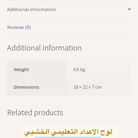
حافظة
Additional information
بنفسجية
quantity
Reviews (0)
Additional information
Weight
0.6 kg
Dimensions
18 × 22 × 7 cm
Related products