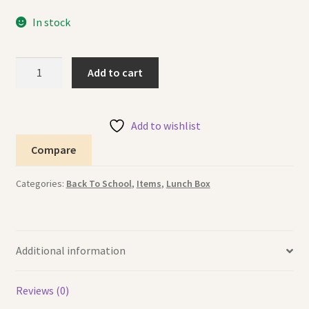
In stock
Lunch
Add to cart
Box
Steel
Purple
Add to wishlist
(AMR)
Compare
علبة
طعام
Categories:
Back To School
,
Items
,
Lunch Box
معدنية
بنفسجية
quantity
Additional information
Reviews (0)