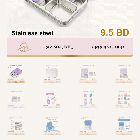
Arabic Language اللغة العربية
National Day العيد الوطني
STATIONARY القرطاسية
Disney ديزني
Birthdays أعياد الميلاد
Organizers قسم التنظيم
Giveaways التوزيعات
Hair Accessories اكسسوارات الشعر
SWIMMING POOLS برك السباحة