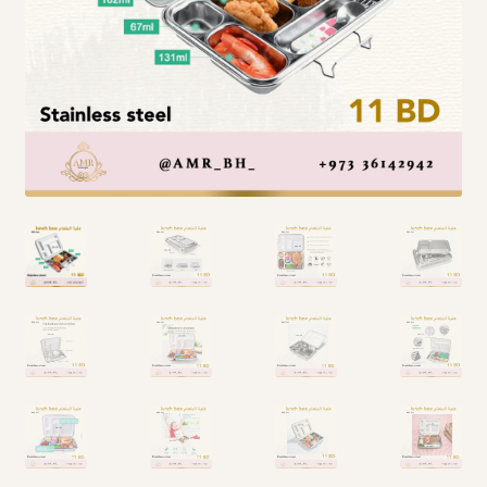
Arabic Language اللغة العربية
National Day العيد الوطني
STATIONARY القرطاسية
Disney ديزني
Birthdays أعياد الميلاد
Organizers قسم التنظيم
Giveaways التوزيعات
Hair Accessories اكسسوارات الشعر
SWIMMING POOLS برك السباحة