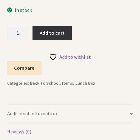
In stock
Lunch
Add to cart
Box
Stainless
Steel
Add to wishlist
علبة
Compare
طعام
ستانلس
Categories:
Back To School
,
Items
,
Lunch Box
ستيل
quantity
Additional information
Reviews (0)