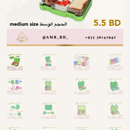
Arabic Language اللغة العربية
National Day العيد الوطني
STATIONARY القرطاسية
Disney ديزني
Birthdays أعياد الميلاد
Organizers قسم التنظيم
Giveaways التوزيعات
Hair Accessories اكسسوارات الشعر
SWIMMING POOLS برك السباحة