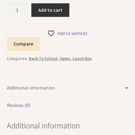
Lunch
Add to cart
Box
Green
(AMR)
Add to wishlist
علبة
Compare
طعام
خضراء
Categories:
Back To School
,
Items
,
Lunch Box
quantity
Additional information
Reviews (0)
Additional information