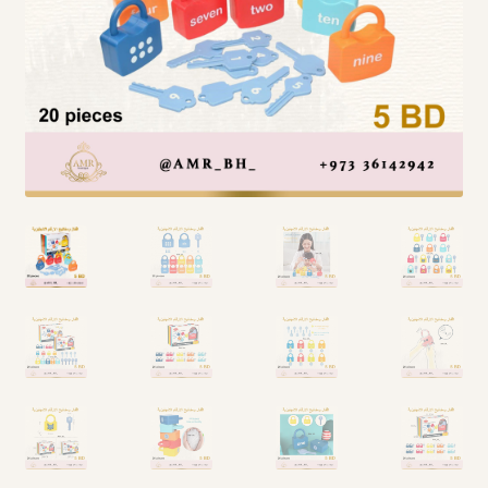
Arabic Language اللغة العربية
National Day العيد الوطني
STATIONARY القرطاسية
Disney ديزني
Birthdays أعياد الميلاد
Organizers قسم التنظيم
Giveaways التوزيعات
Hair Accessories اكسسوارات الشعر
SWIMMING POOLS برك السباحة