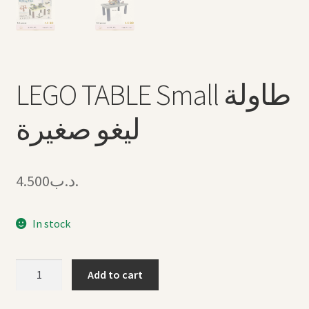
LEGO TABLE Small طاولة
ليغو صغيرة
4.500
.د.ب
In stock
LEGO
Add to cart
TABLE
Small