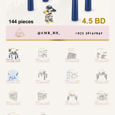
Arabic Language اللغة العربية
National Day العيد الوطني
STATIONARY القرطاسية
Disney ديزني
Birthdays أعياد الميلاد
Organizers قسم التنظيم
Giveaways التوزيعات
Hair Accessories اكسسوارات الشعر
SWIMMING POOLS برك السباحة