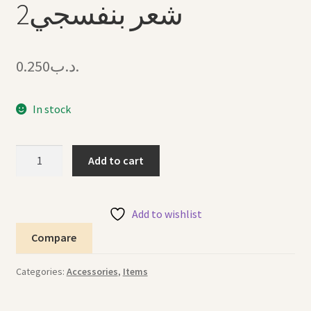
شعر بنفسجي2
0.250
.د.ب
In stock
Hair
Add to cart
Clip
Purple2
6"
Add to wishlist
كليب
Compare
شعر
بنفسجي2
Categories:
Accessories
,
Items
quantity