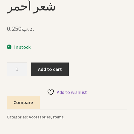
شعر أحمر
0.250
.د.ب
In stock
Hair
Add to cart
Clip
Red
6"
Add to wishlist
كليب
Compare
شعر
أحمر
Categories:
Accessories
,
Items
quantity