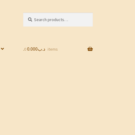
Search
Search
for:
0.000
.د.ب
0 items