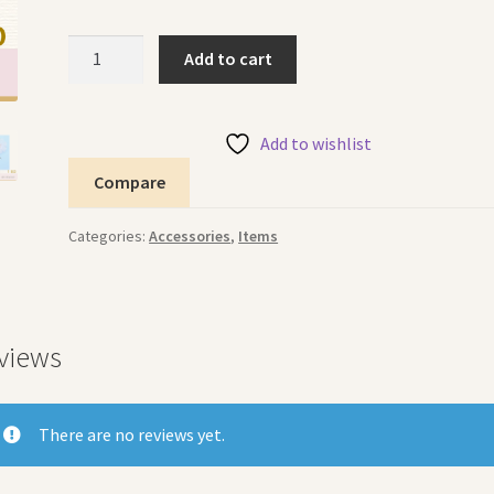
Hair
Add to cart
Clip
Stars
كليب
Add to wishlist
شعر
Compare
النجوم
quantity
Categories:
Accessories
,
Items
views
There are no reviews yet.