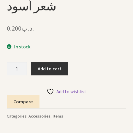
شعر أسود
0.200
.د.ب
In stock
Hair
Add to cart
Clip
Black
2"
Add to wishlist
كليب
Compare
شعر
أسود
Categories:
Accessories
,
Items
quantity