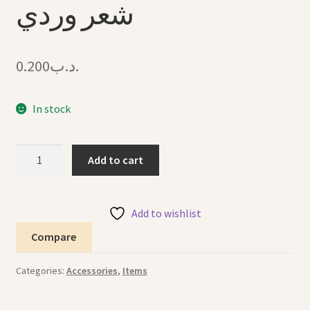
شعر وردي
0.200
.د.ب
In stock
Hair
Add to cart
Clip
Pink
2"
Add to wishlist
كليب
Compare
شعر
وردي
Categories:
Accessories
,
Items
quantity