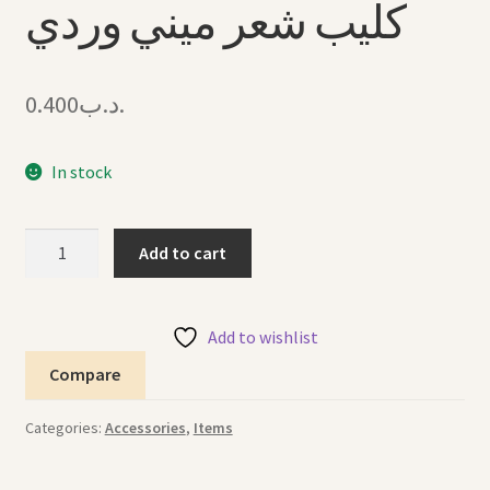
كليب شعر ميني وردي
0.400
.د.ب
In stock
Hair
Add to cart
Clip
Minnie
Pink
Add to wishlist
كليب
Compare
شعر
ميني
Categories:
Accessories
,
Items
وردي
quantity