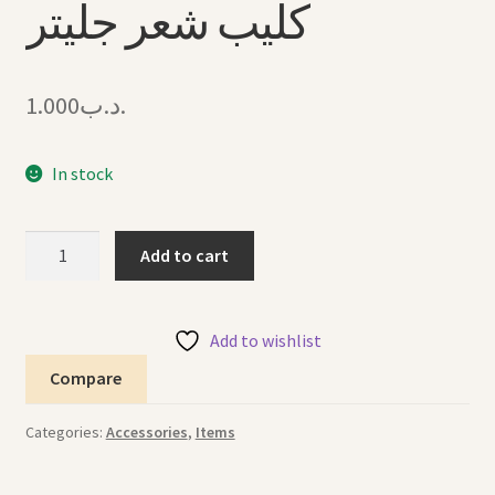
كليب شعر جليتر
1.000
.د.ب
In stock
Hair
Add to cart
Clip
Glitter
Set
Add to wishlist
طقم
Compare
كليب
شعر
Categories:
Accessories
,
Items
جليتر
quantity