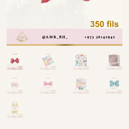
Arabic Language اللغة العربية
National Day العيد الوطني
STATIONARY القرطاسية
Disney ديزني
Birthdays أعياد الميلاد
Organizers قسم التنظيم
Giveaways التوزيعات
Hair Accessories اكسسوارات الشعر
SWIMMING POOLS برك السباحة