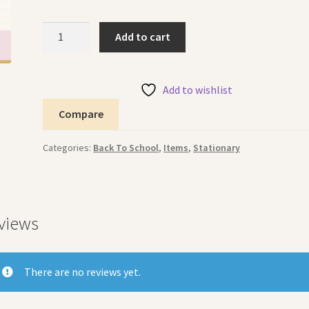
Geometry
Add to cart
Set
Maxi
طقم
Add to wishlist
هندسة
Compare
quantity
Categories:
Back To School
,
Items
,
Stationary
views
There are no reviews yet.