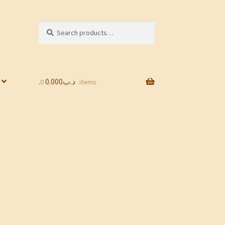
Search
Search
for:
0.000
.د.ب
0 items