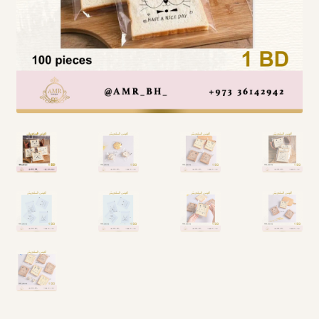
Arabic Language اللغة العربية
National Day العيد الوطني
STATIONARY القرطاسية
Disney ديزني
Birthdays أعياد الميلاد
Organizers قسم التنظيم
Giveaways التوزيعات
Hair Accessories اكسسوارات الشعر
SWIMMING POOLS برك السباحة