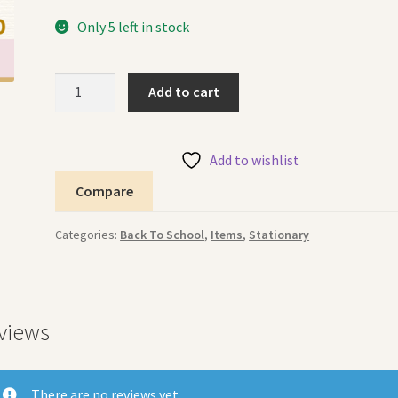
Only 5 left in stock
Faber
Add to cart
Castell
Wax
Crayons
Add to wishlist
25
Compare
الوان
شمعية
Categories:
Back To School
,
Items
,
Stationary
فابر
كاستل
quantity
views
There are no reviews yet.