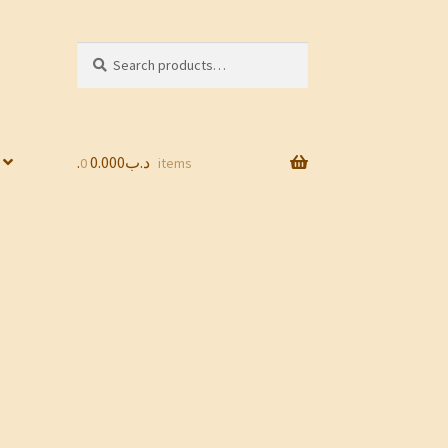
Search
Search
for:
0.000
.د.ب
0 items