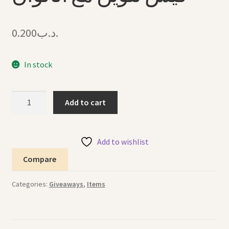
0.200
.د.ب
In stock
Coloring
Add to cart
Bag
with
Colors
Add to wishlist
كيس
Compare
تلوين
مع
Categories:
Giveaways
,
Items
الألوان
quantity