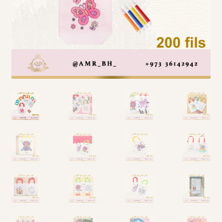
Arabic Language اللغة العربية
National Day العيد الوطني
STATIONARY القرطاسية
Disney ديزني
Birthdays أعياد الميلاد
Organizers قسم التنظيم
Giveaways التوزيعات
Hair Accessories اكسسوارات الشعر
SWIMMING POOLS برك السباحة