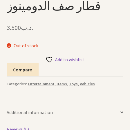
قطار صف الدومينوز
3.500
.د.ب
Out of stock
Add to wishlist
Compare
Categories:
Entertainment
,
Items
,
Toys
,
Vehicles
Additional information
Reviews (0)