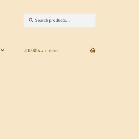
Search
Search
for:
0.000
.د.ب
0 items