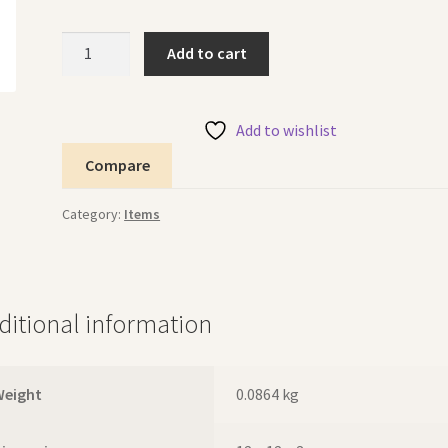
Cutter
Add to cart
Elephant
Shape
قطاعة
Add to wishlist
بشكل
Compare
فيل
quantity
Category:
Items
ditional information
Weight
0.0864 kg