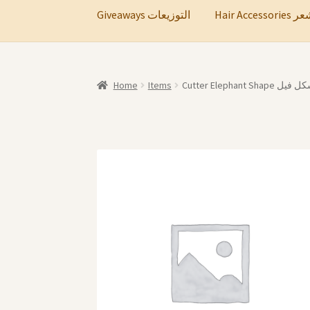
Hair A
Giveaways التوزيعات
Home
Items
Cutter Elephant S