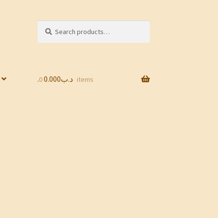
Search
Search
for:
0.000
.د.ب
0 items