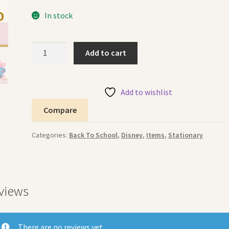
In stock
Coloring
Add to cart
Set
Mickey
Minnie
Add to wishlist
46pcs
Compare
طقم
التلوين
Categories:
Back To School
,
Disney
,
Items
,
Stationary
ميكي
وميني
quantity
views
There are no reviews yet.