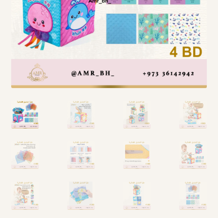
Arabic Language اللغة العربية
National Day العيد الوطني
STATIONARY القرطاسية
Disney ديزني
Birthdays أعياد الميلاد
Organizers قسم التنظيم
Giveaways التوزيعات
Hair Accessories اكسسوارات الشعر
SWIMMING POOLS برك السباحة