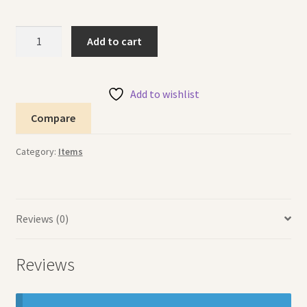
Clock
Add to cart
and
Calculator
Cat
Add to wishlist
ساعة
Compare
وحاسبة
بشكل
Category:
Items
قط
quantity
Reviews (0)
Reviews