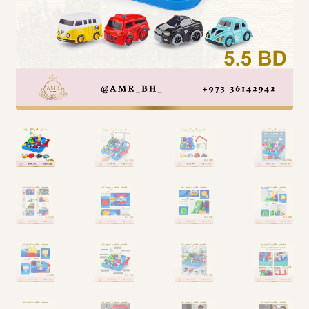
Arabic Language اللغة العربية
National Day العيد الوطني
STATIONARY القرطاسية
Disney ديزني
Birthdays أعياد الميلاد
Organizers قسم التنظيم
Giveaways التوزيعات
Hair Accessories اكسسوارات الشعر
SWIMMING POOLS برك السباحة