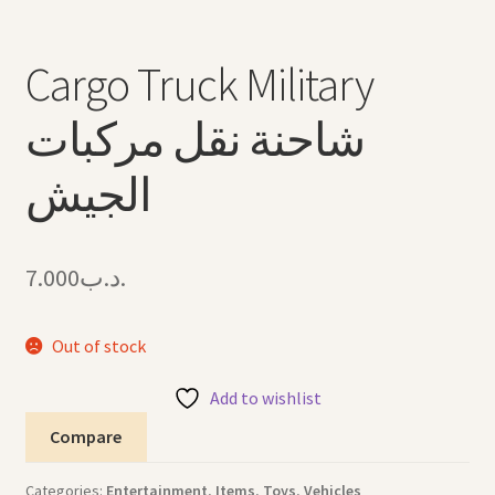
Cargo Truck Military
شاحنة نقل مركبات
الجيش
7.000
.د.ب
Out of stock
Add to wishlist
Compare
Categories:
Entertainment
,
Items
,
Toys
,
Vehicles