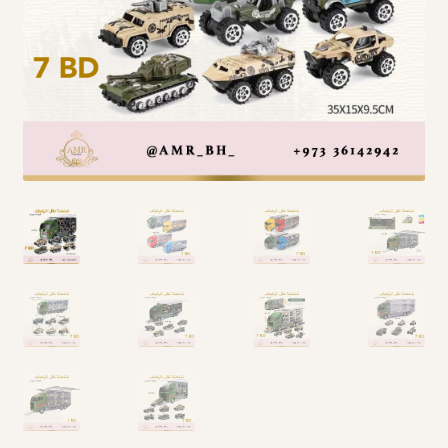
Arabic Language اللغة العربية
National Day العيد الوطني
STATIONARY القرطاسية
Disney ديزني
Birthdays أعياد الميلاد
Organizers قسم التنظيم
Giveaways التوزيعات
Hair Accessories اكسسوارات الشعر
SWIMMING POOLS برك السباحة