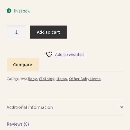
In stock
Bodysuit
Add to cart
Set
Dinosaurs
طقم
Add to wishlist
شباحات
Compare
الديناصورات
quantity
Categories:
Baby
,
Clothing
,
Items
,
Other Baby Items
Additional information
Reviews (0)