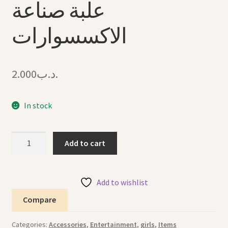
علبة صناعة
الاكسسوارات
2.000
.د.ب
In stock
Accessories
Add to cart
DIY
Set
2
Add to wishlist
علبة
Compare
صناعة
الاكسسوارات
Categories:
Accessories
,
Entertainment
,
girls
,
Items
quantity