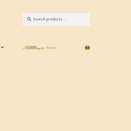
Search
Search
for:
0.000
.د.ب
0 items