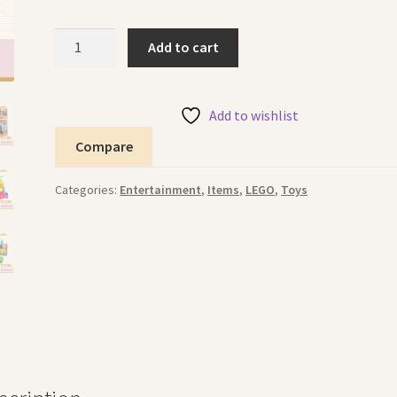
Magnetic
Add to cart
Blocks
مكعبات
المغناطيس
Add to wishlist
quantity
Compare
Categories:
Entertainment
,
Items
,
LEGO
,
Toys