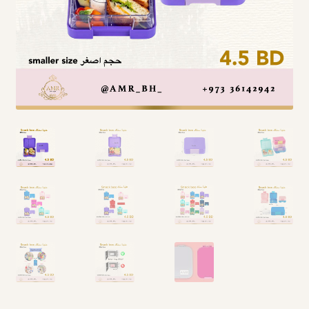
Arabic Language اللغة العربية
National Day العيد الوطني
STATIONARY القرطاسية
Disney ديزني
Birthdays أعياد الميلاد
Organizers قسم التنظيم
Giveaways التوزيعات
Hair Accessories اكسسوارات الشعر
SWIMMING POOLS برك السباحة