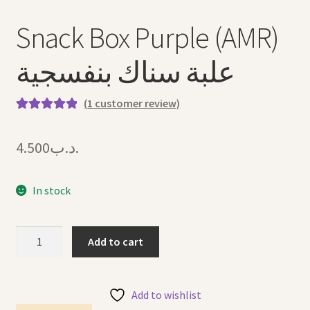
Snack Box Purple (AMR)
علبة سناك بنفسجية
(
1
customer review)
Rated
1
5.00
out of 5
4.500
.د.ب
based on
customer
rating
In stock
Snack
Add to cart
Box
Purple
(AMR)
Add to wishlist
علبة