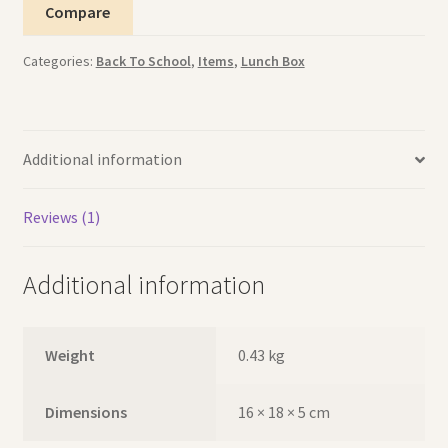
Compare
سناك
بنفسجية
Categories:
Back To School
,
Items
,
Lunch Box
quantity
Additional information
Reviews (1)
Additional information
Weight
0.43 kg
Dimensions
16 × 18 × 5 cm