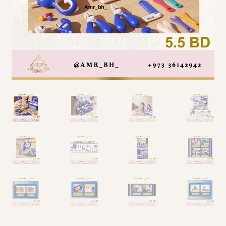
Arabic Language اللغة العربية
National Day العيد الوطني
STATIONARY القرطاسية
Disney ديزني
Birthdays أعياد الميلاد
Organizers قسم التنظيم
Giveaways التوزيعات
Hair Accessories اكسسوارات الشعر
SWIMMING POOLS برك السباحة