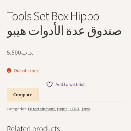
Tools Set Box Hippo
صندوق عدة الأدوات هيبو
5.500
.د.ب
Out of stock
Add to wishlist
Compare
Categories:
Entertainment
,
Items
,
LEGO
,
Toys
Related products