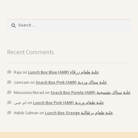
Arabic Language اللغة العربية
National Day العيد الوطني
Search
for:
STATIONARY القرطاسية
Recent Comments
Disney ديزني
Birthdays أعياد الميلاد
Raja
on
Lunch Box Blue (AMR) علبة طعام زرقاء
zamzam
on
Snack Box Pink (AMR) علبة سناك وردية
Organizers قسم التنظيم
Masooma Murad
on
Snack Box Purple (AMR) علبة سناك بنفسجية
ام جنى
on
Lunch Box Pink (AMR) علبة طعام وردية
Giveaways التوزيعات
Habib Salman
on
Lunch Box Orange علبة طعام برتقالية
Hair Accessories اكسسوارات الشعر
SWIMMING POOLS برك السباحة