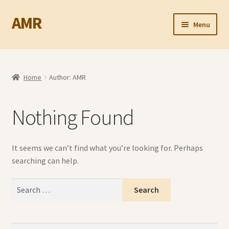
AMR
Skip
Skip
Menu
to
to
navigation
content
New Arrivals المنتجات الجديدة
DISCOUNTED المنتجات المخفضة
Home
Author: AMR
Electronics الكترونيات
Nothing Found
Expand
TOYS ألعاب
child
It seems we can’t find what you’re looking for. Perhaps
menu
Expand
BABY PRODUCTS منتجات الرضع
searching can help.
child
menu
Expand
Back To School العودة للمدرسة
Search
child
for:
menu
Books, Stories & Cards كتب، قصص وبطاقات
Search