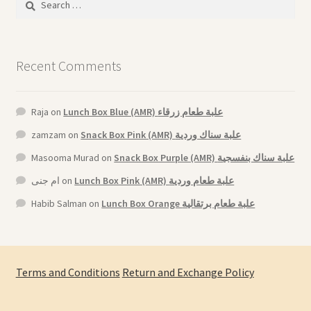
Arabic Language اللغة العربية
for:
National Day العيد الوطني
Recent Comments
STATIONARY القرطاسية
Raja
on
Lunch Box Blue (AMR) علبة طعام زرقاء
Disney ديزني
zamzam
on
Snack Box Pink (AMR) علبة سناك وردية
Masooma Murad
on
Snack Box Purple (AMR) علبة سناك بنفسجية
Birthdays أعياد الميلاد
ام جنى
on
Lunch Box Pink (AMR) علبة طعام وردية
Organizers قسم التنظيم
Habib Salman
on
Lunch Box Orange علبة طعام برتقالية
Giveaways التوزيعات
Hair Accessories اكسسوارات الشعر
Terms and Conditions
Return and Exchange Policy
SWIMMING POOLS برك السباحة