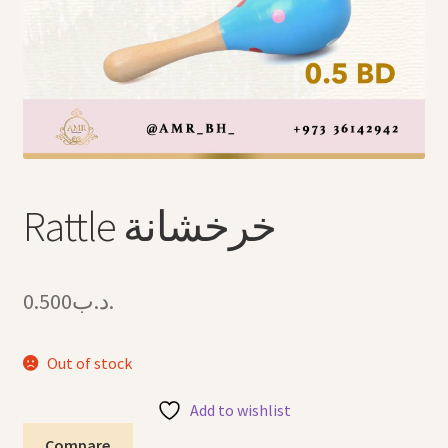
Arabic Language اللغة العربية
National Day العيد الوطني
STATIONARY القرطاسية
Disney ديزني
Rattle خرخشانة
Birthdays أعياد الميلاد
Organizers قسم التنظيم
0.500
.د.ب
Giveaways التوزيعات
Out of stock
Hair Accessories اكسسوارات الشعر
Add to wishlist
SWIMMING POOLS برك السباحة
Compare