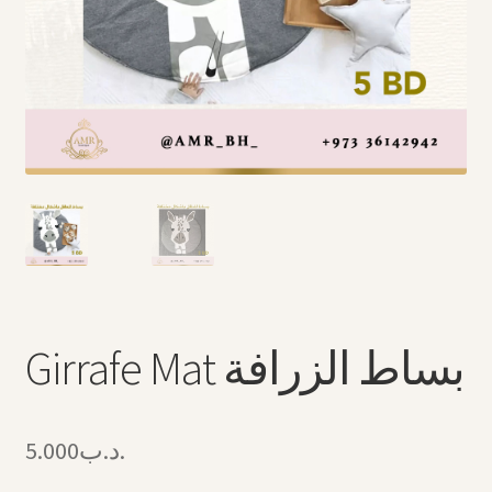
Arabic Language اللغة العربية
National Day العيد الوطني
STATIONARY القرطاسية
Disney ديزني
Birthdays أعياد الميلاد
Organizers قسم التنظيم
Girrafe Mat بساط الزرافة
Giveaways التوزيعات
Hair Accessories اكسسوارات الشعر
5.000
.د.ب
SWIMMING POOLS برك السباحة