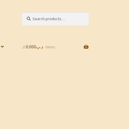
Search
Search
for:
0.000
.د.ب
0 items