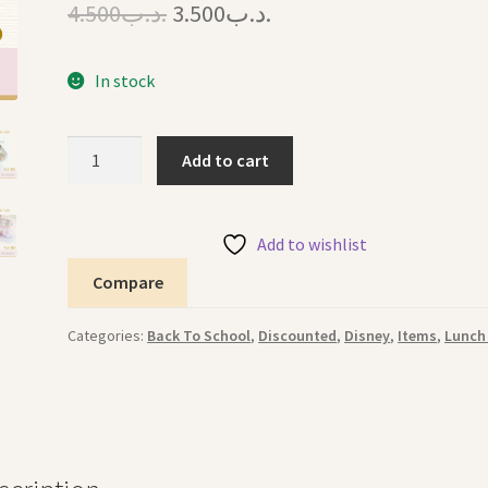
Original
Current
4.500
.د.ب
3.500
.د.ب
price
price
In stock
was:
is:
.د.ب3.500.
.د.ب4.500.
Lunch
Add to cart
Box
Large
Steel
Add to wishlist
Frozen
Compare
علبة
طعام
Categories:
Back To School
,
Discounted
,
Disney
,
Items
,
Lunch
معدنية
كبيرة
فروزن
quantity