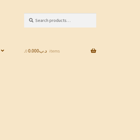
Search
Search
for:
0.000
.د.ب
0 items