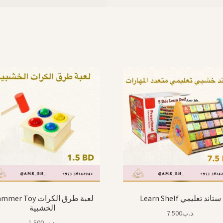
Learn Shelf ستاند تعليمي
er Toy لعبة طرق الكرات
الخشبية
7.500
.د.ب
1.500
.د.ب