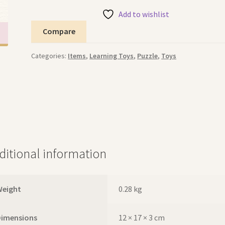
Add to wishlist
Compare
Categories:
Items
,
Learning Toys
,
Puzzle
,
Toys
ditional information
Weight
0.28 kg
Dimensions
12 × 17 × 3 cm